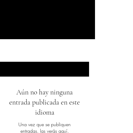
Supporting your healing through
knowledge and self-discovery.
Blog
Aún no hay ninguna
entrada publicada en este
idioma
Una vez que se publiquen
entradas, las verás aquí.