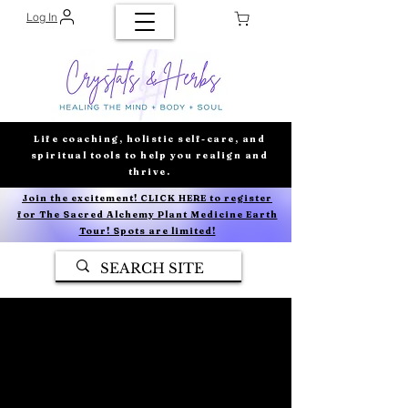
Log In
Life coaching, holistic self-care, and
spiritual tools to help you realign and
thrive.
Join the excitement! CLICK HERE to register
for The Sacred Alchemy Plant Medicine Earth
Tour! Spots are limited!