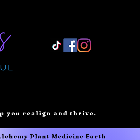
Log In/ Sign Up
lp you realign and thrive.
 Alchemy Plant Medicine Earth