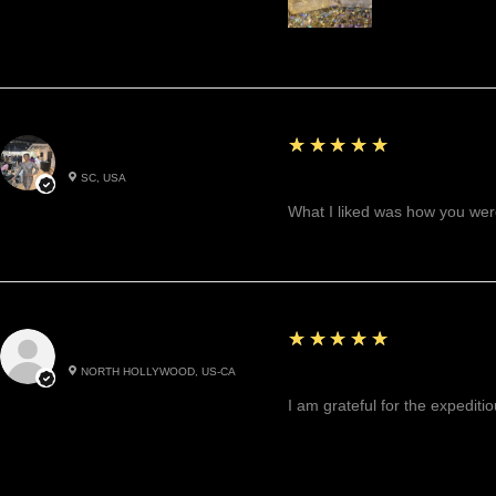
5
★★★★★
Betty W.
SC, USA
Great!
What I liked was how you were
5
★★★★★
Cynthea D.
NORTH HOLLYWOOD, US-CA
Excited, Stable, Engagin
I am grateful for the expediti