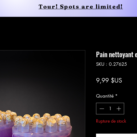
Tour! Spots are limited!
Conscious Apparel
Shop
Pain nettoyant 
SKU : 0.27625
Prix
9,99 $US
Quantité
*
Rupture de stock