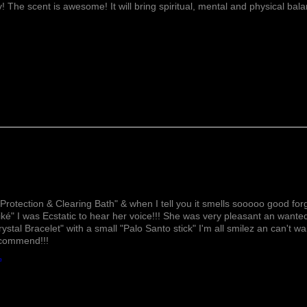
l'agitation et le retra
ay! The scent is awesome! It will bring spiritual, mental and physical ba
Frankincense favoris
l'insécurité, le chagr
Oatmeal hydrate, pro
peau. La farine d'a
la production de col
votre peau et à rédu
différentes affectio
les coups de soleil, 
Lovely!
Protection & Clearing Bath" & when I tell you it smells sooooo good forg
ké" I was Ecstatic to hear her voice!!! She was very pleasant an wante
rystal Bracelet" with a small "Palo Santo stick" I'm all smilez an can't w
ecommend!!!
h