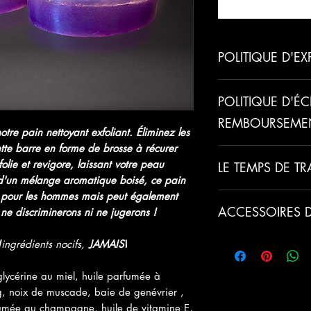
Me notifier lors
POLITIQUE D'EX
Veuillez prévoir 5 à
POLITIQUE D'É
l'expédition.
REMBOURSEME
tre pain nettoyant exfoliant. Éliminez les
ette barre en forme de brosse à récurer
Toutes les ventes son
folie et revigore, laissant votre peau
LE TEMPS DE T
été commise en not
é d'un mélange aromatique boisé, ce pain
rendre tous nos clie
u pour les hommes mais peut également
Tous les articles so
construction de rela
ACCESSOIRES 
 ne discriminerons ni ne jugerons !
avec amour, veuille
Nous ferons donc le
pour le traitement. 
nous aurons commis 
Honey hydrate en pr
d'expédition sera d
N
ingrédients nocifs,
JAMAIS
!
lutter contre l'acné 
tout en éclaircissant
glycérine au miel, huile parfumée à
naturel de guérison 
ng, noix de muscade, baie de genévrier ,
réduit les rides et il
rfumée au champagne, huile de vitamine E,