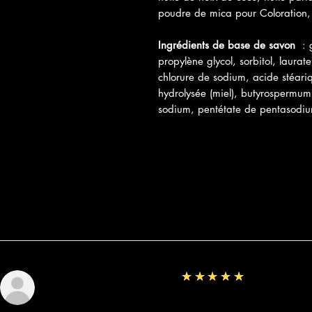
poudre de mica pour Coloration,
Ingrédients de base de savon
: g
propylène glycol, sorbitol, laura
chlorure de sodium, acide stéariq
hydrolysée (miel), butyrospermum p
sodium, pentétate de pentasodiu
Commentaires
5
★★★★★
Sunshine
Fantastic!