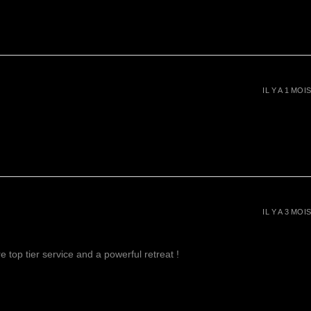
IL Y A 1 MOIS
IL Y A 3 MOIS
 top tier service and a powerful retreat !