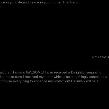
it.
lance in your life and peace in your home. Thank you!
e le bien-être général. Soulage
in et la fatigue.
tège, exfolie et nettoie votre
voine aide également à stimuler
lagène, à améliorer le teint de
ire l'inflammation associée à
ns cutanées telles que l'eczéma,
les éruptions cutanées, etc.
IL Y A 5 MOIS
et that, it smells AWESOME! I also received a Delightful surprising
d to make sure I received my order which also surprisingly contained a
ait to use everything to enhance my protection! Definitely will be a