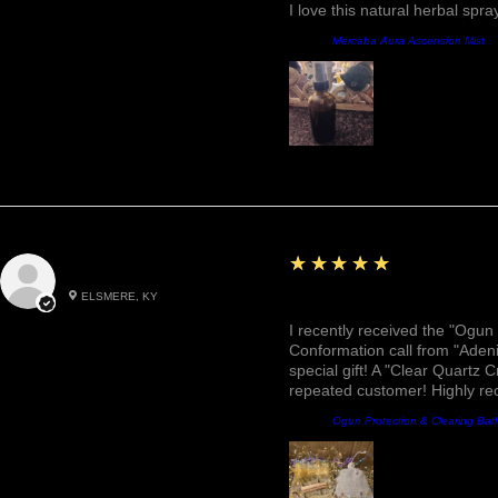
I love this natural herbal spr
Produit:
Mercaba Aura Ascension Mist
5
★★★★★
Roxann M.
ELSMERE, KY
Awesome, Refreshing & 
I recently received the "Ogun 
Conformation call from "Adeni
special gift! A "Clear Quartz C
repeated customer! Highly r
Produit:
Ogun Protection & Clearing Bat