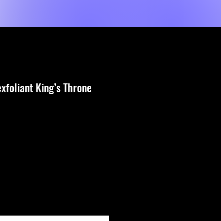
Shop
Prestations de service
MORE
exfoliant King’s Throne