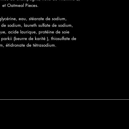
La glycérine est rem
 et Oatmeal Pieces.
peuvent éliminer les 
qui se sont accumul
lycérine, eau, stéarate de sodium,
et emprisonne l'hum
te de sodium, laureth sulfate de sodium,
peau sèche, a la cap
ue, acide laurique, protéine de soie
dilatés et raffermir
arkii (beurre de karité ), thiosulfate de
affections cutanées 
m, étidronate de tétrasodium.
l'eczéma. Il peut ég
imperfections et écl
prévenant l'hyperpig
également un travai
L'huile de noix de c
peau, réduit la cellu
taches de vieillesse,
symptômes d'Alzhei
Juniper Berry prome
l'anxiété, la morosit
White Musk favorise
déséquilibres émotio
Ylang Ylang favoris