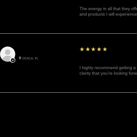
The energy in all that they of
and products I will experience
5
★★★★★
Julianny M.
OCALA, FL
Highly recommended!
I highly recommend getting a 
clarity that you’re looking for