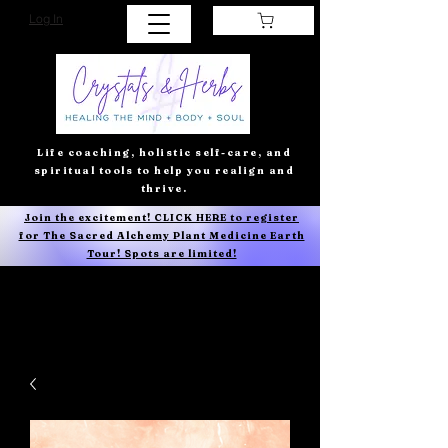
Log In
Life coaching, holistic self-care, and
spiritual tools to help you realign and
thrive.
Join the excitement! CLICK HERE to register
for The Sacred Alchemy Plant Medicine Earth
Tour! Spots are limited!