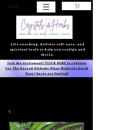
Log In
Life coaching, holistic self-care, and
spiritual tools to help you realign and
thrive.
Join the excitement! CLICK HERE to register
for The Sacred Alchemy Plant Medicine Earth
Tour! Spots are limited!