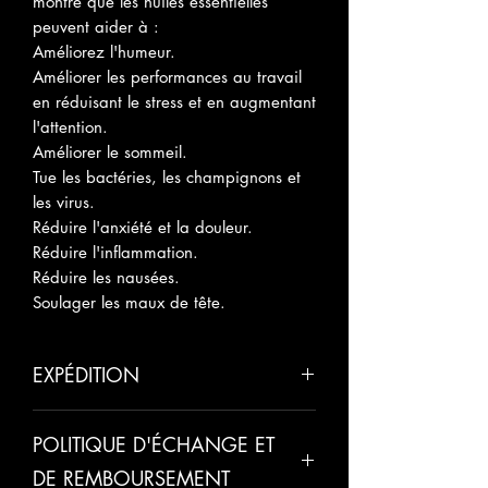
montré que les huiles essentielles
peuvent aider à :
Améliorez l'humeur.
Améliorer les performances au travail
en réduisant le stress et en augmentant
l'attention.
Améliorer le sommeil.
Tue les bactéries, les champignons et
les virus.
Réduire l'anxiété et la douleur.
Réduire l'inflammation.
Réduire les nausées.
Soulager les maux de tête.
EXPÉDITION
Veuillez prévoir 5 à 10 jours ouvrables
POLITIQUE D'ÉCHANGE ET
pour l'expédition.
DE REMBOURSEMENT