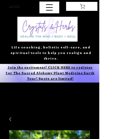
Log In
Life coaching, holistic self-care, and
spiritual tools to help you realign and
thrive.
Join the excitement! CLICK HERE to register
for The Sacred Alchemy Plant Medicine Earth
Tour! Spots are limited!