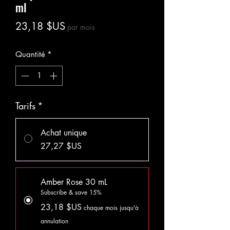
ml
Prix
23,18 $US
par mois
Quantité
*
Tarifs
*
Achat unique
27,27 $US
Amber Rose 30 mL
Subscribe & save 15%
23,18 $US
chaque mois jusqu'à
annulation