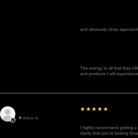
and obviously close approach
The energy in all that they of
and products I will experience
5
★★★★★
Julianny M.
OCALA, FL
Highly recommended!
I highly recommend getting a 
clarity that you’re looking for