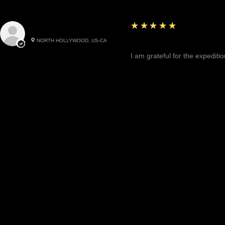
5
★★★★★
Cynthea D.
NORTH HOLLYWOOD, US-CA
Excited, Stable, Engagin
I am grateful for the expediti