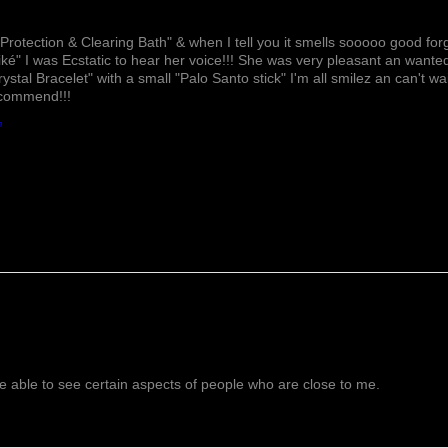
Lovely!
Protection & Clearing Bath" & when I tell you it smells sooooo good forg
ké" I was Ecstatic to hear her voice!!! She was very pleasant an wante
rystal Bracelet" with a small "Palo Santo stick" I'm all smilez an can't w
ecommend!!!
h
 able to see certain aspects of people who are close to me.