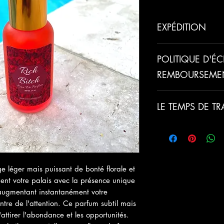
EXPÉDITION
Veuillez prévoir 5 
POLITIQUE D'É
l'expédition.
REMBOURSEME
Toutes les ventes son
LE TEMPS DE T
commise de notre p
tous nos clients heu
Tous les articles so
construction de rela
avec amour, veuillez
Nous ferons donc le
supplémentaires pour
nous aurons commis 
traitement et d'exp
e léger mais puissant de bonté florale et
ouvrables.
ment votre palais avec la présence unique
- augmentant instantanément votre
ntre de l'attention. Ce parfum subtil mais
'attirer l'abondance et les opportunités.