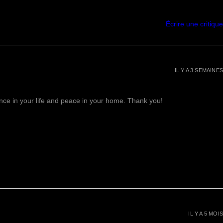
Écrire une critique
IL Y A 3 SEMAINES
lance in your life and peace in your home. Thank you!
IL Y A 5 MOIS