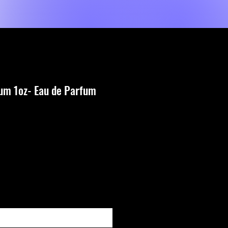
Shop
Prestations de service
MORE
fum 1oz- Eau de Parfum
que cet article est disponible