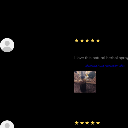
Commentaires
5
★★★★★
Sunshine
Fantastic!
I love this natural herbal spr
Produit:
Mercaba Aura Ascension Mist
5
★★★★★
Roxann M.