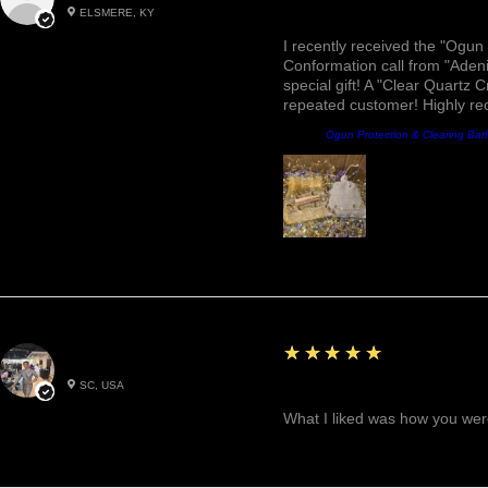
ELSMERE, KY
Awesome, Refreshing & 
I recently received the "Ogun 
Conformation call from "Adeni
special gift! A "Clear Quartz C
repeated customer! Highly r
Produit:
Ogun Protection & Clearing Bat
5
★★★★★
Betty W.
SC, USA
Great!
What I liked was how you were