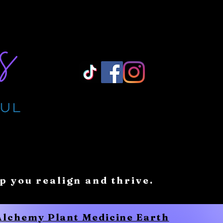
Log In/ Sign Up
lp you realign and thrive.
 Alchemy Plant Medicine Earth