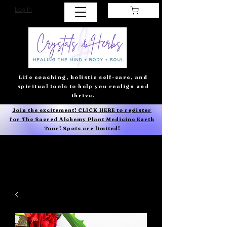
Log In
Life coaching, holistic self-care, and
spiritual tools to help you realign and
thrive.
Join the excitement! CLICK HERE to register
for The Sacred Alchemy Plant Medicine Earth
Tour! Spots are limited!