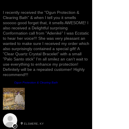
et les plaies cutanées mineures.
Awesome, Refreshing & Lovely!
I recently received the "Ogun Protection &
Clearing Bath" & when I tell you it smells
sooooo good forget that, it smells AWESOME! I
also received a Delightful surprising
Conformation call from "Adeniké" I was Ecstatic
to hear her voice!!! She was very pleasant an
wanted to make sure I received my order which
also surprisingly contained a special gift! A
"Clear Quartz Crystal Bracelet" with a small
"Palo Santo stick" I'm all smilez an can't wait to
use everything to enhance my protection!
Definitely will be a repeated customer! Highly
recommend!!!
Produit:
Ogun Protection & Clearing Bath
Roxann M.
ELSMERE, KY