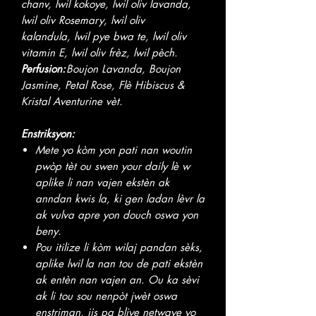
chanv, lwil kokoye, lwil oliv lavanda,
lwil oliv Rosemary, lwil oliv
kalandula, lwil pye bwa te, lwil oliv
vitamin E, lwil oliv frèz, lwil pèch.
Perfusion:
Boujon Lavanda, Boujon
Jasmine, Petal Rose, Flè Hibiscus &
Kristal Aventurine vèt.
Enstriksyon:
Mete yo kòm yon pati nan woutin
pwòp tèt ou swen your daily lè w
aplike li nan vajen ekstèn ak
anndan kwis la, ki gen ladan lèvr la
ak vulva apre yon douch oswa yon
beny.
Pou itilize li kòm wilaj pandan sèks,
aplike lwil la nan tou de pati ekstèn
ak entèn nan vajen an. Ou ka sèvi
ak li tou sou nenpòt jwèt oswa
enstriman, jis pa bliye netwaye yo