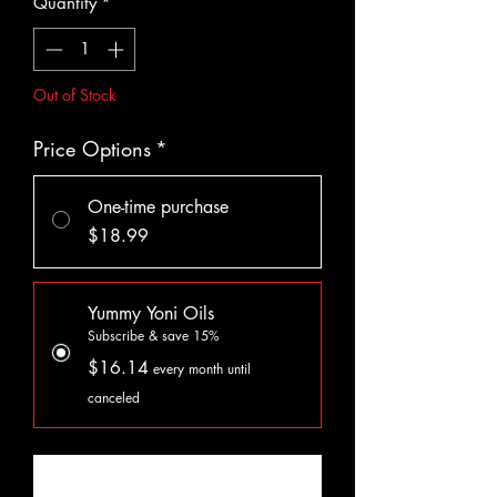
Quantity
*
Out of Stock
Price Options
*
One-time purchase
$18.99
Yummy Yoni Oils
Subscribe & save 15%
$16.14
every month until
canceled
Notify When Available