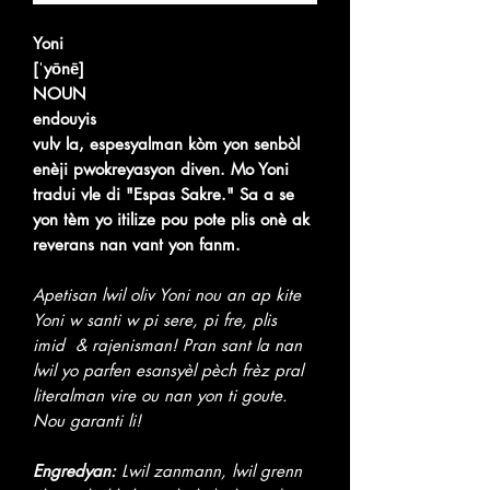
Yoni
[ˈyōnē]
NOUN
endouyis
vulv la, espesyalman kòm yon senbòl
enèji pwokreyasyon diven. Mo Yoni
tradui vle di "Espas Sakre." Sa a se
yon tèm yo itilize pou pote plis onè ak
reverans nan vant yon fanm.
Apetisan lwil oliv Yoni nou an ap kite
Yoni w santi w pi sere, pi fre, plis
imid & rajenisman! Pran sant la nan
lwil yo parfen esansyèl pèch frèz pral
literalman vire ou nan yon ti goute.
Nou garanti li!
Engredyan:
Lwil zanmann, lwil grenn