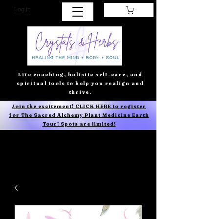
Log In
Life coaching, holistic self-care, and
spiritual tools to help you realign and
thrive.
Join the excitement! CLICK HERE to register
for The Sacred Alchemy Plant Medicine Earth
Tour! Spots are limited!