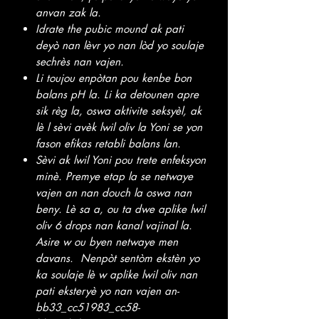
anvan zak la.
Idrate the pubic mound ak pati
deyò nan lèvr yo nan lòd yo soulaje
sechrès nan vajen.
Li toujou enpòtan pou kenbe bon
balans pH la. Li ka detounen apre
sik règ la, oswa aktivite seksyèl, ak
lè l sèvi avèk lwil oliv la Yoni se yon
fason efikas retabli balans lan.
Sèvi ak lwil Yoni pou trete enfeksyon
minè. Premye etap la se netwaye
vajen an nan douch la oswa nan
beny. Lè sa a, ou ta dwe aplike lwil
oliv 6 drops nan kanal vajinal la.
Asire w ou byen netwaye men
davans. Nenpòt sentòm ekstèn yo
ka soulaje lè w aplike lwil oliv nan
pati eksteryè yo nan vajen an-
bb33_cc51983_cc58-