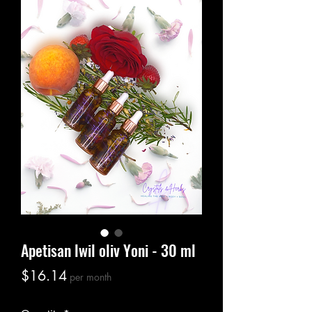
Apetisan lwil oliv Yoni - 30 ml
Price
$16.14
per month