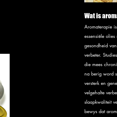
Wat is arom
Aromaterapie is
essensiële olies
gesondheid van 
verbeter. Studi
die mees chroni
na berig word s
versterk en gene
velgehalte verb
slaapkwaliteit 
bewys dat aroma