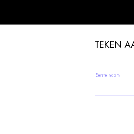
TEKEN A
om jou GRATIS 
Eerste naam