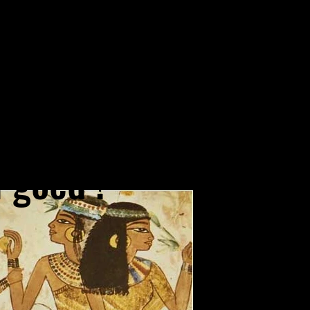
goed,
 lekker,
 goed !