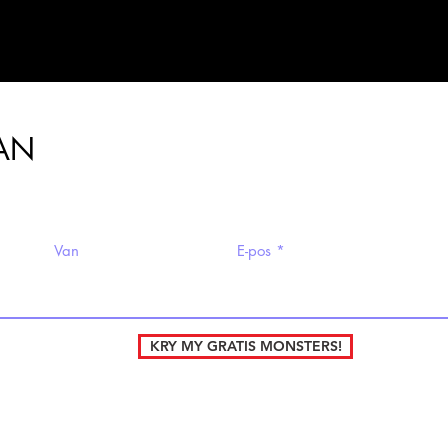
AN
monsters te ontvang!
Van
E-pos
KRY MY GRATIS MONSTERS!