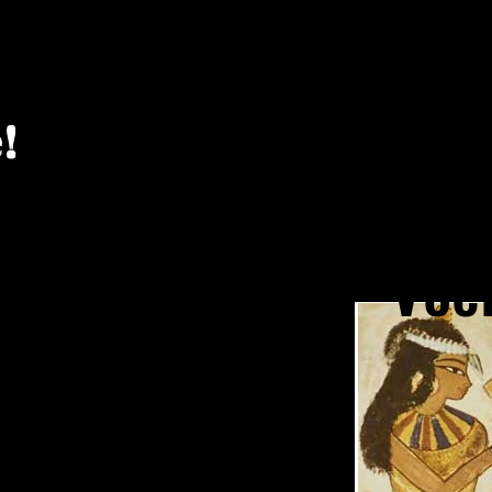
Lyk 
!
Ruik
Voel