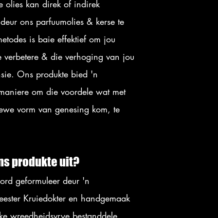
e olies kan direk of indirek
eur ons parfuumolies & kerse te
etodes is baie effektief om jou
 verbeter
e & die verhoging van jou
nsie. Ons produkte bied 'n
maniere om die voordele wat met
tiewe vorm van genesing kom, te
ns produkte uit?
ord geformuleer deur 'n
Meester Kruiedokter en handgemaak
like wreedheidsvrye bestanddele.