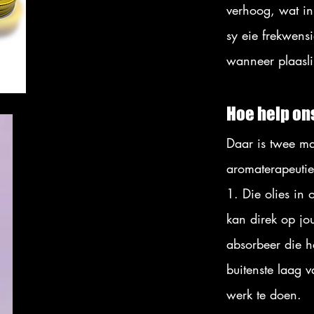
verhoog, wat in
sy eie frekwens
wanneer plaasl
Hoe help on
Daar is twee m
aromaterapeutie
1. Die olies in o
kan direk op jo
absorbeer die h
buitenste laag 
werk te doen.