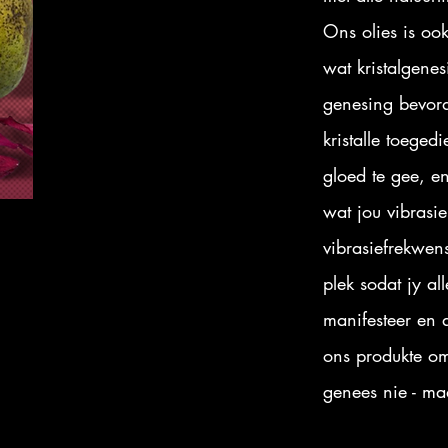
Ons olies is oo
wat kristalgene
genesing bevor
kristalle toeged
gloed te gee, e
wat jou vibrasi
vibrasiefrekwens
plek sodat jy a
manifesteer en 
ons produkte om
genees nie - ma