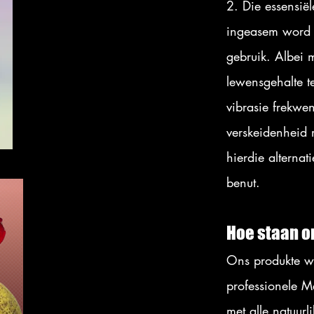
2. Die essensiël
ingeasem word d
gebruik. Albei m
lewensgehalte te
vibrasie frekwe
verskeidenheid 
hierdie alterna
benut.
Hoe staan o
Ons produkte w
professionele 
met alle natuur