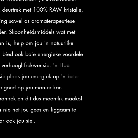
k deurtrek met 100% RAW kristalle,
sing sowel as aromaterapeutiese
der. Skoonheidsmiddels wat met
ien is, help om jou 'n natuurlike
n bied ook baie energieke voordele
e verhoog
l frekwensie. 'n Hoër
ie plaas jou energiek op 'n beter
lle goed op jou manier kan
aantrek en dit dus moontlik maak
of
 nie net jou gees en liggaam te
ar ook jou siel.