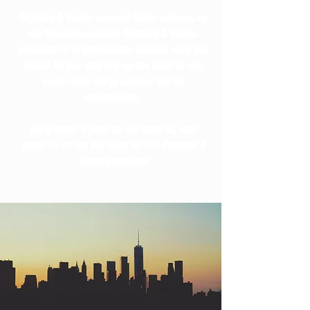
Crystals & Herbs versprei liefde oraloor, op
die Brooklyn-manier! Crystals & Herbs-
produkte is in uitgesoekte winkels naby jou
geleë! As jou stad nie op die kaart is nie,
maak seker dat jy aanhou kyk vir
opdaterings.
As jy naby 'n plek op die kaart is, stap
gerus in en vra die klerk vir hul Crystals &
Herbs-produkte!