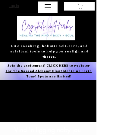
Log In
Life coaching, holistic self-care, and
spiritual tools to help you realign and
thrive.
Join the excitement! CLICK HERE to register
for The Sacred Alchemy Plant Medicine Earth
Tour! Spots are limited!
Liggings
Vind 'n ligging naby jou