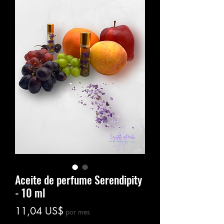
Aceite de perfume Serendipity
- 10 ml
Precio
11,04 US$
por mes